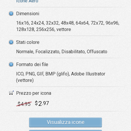
Icone Aero
Dimensioni
16x16, 24x24, 32x32, 48x48, 64x64, 72x72, 96x96,
128x128, 256x256, vettore
Stati colore
Normale, Focalizzato, Disabilitato, Offuscato
Formato dei file
ICO, PNG, GIF, BMP (glifo), Adobe Illustrator
(vettore)
Prezzo per icona
2
$
.97
$
4
.95
Visualizza icone