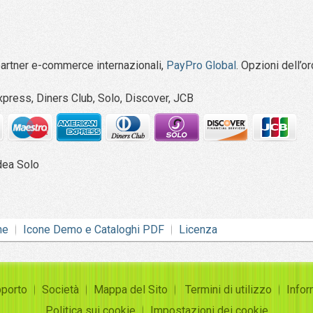
partner e-commerce internazionali,
PayPro Global
.
Opzioni dell’or
press, Diners Club, Solo, Discover, JCB
dea Solo
ne
Icone Demo e Cataloghi PDF
Licenza
porto
Società
Mappa del Sito
Termini di utilizzo
Infor
Politica sui cookie
Impostazioni dei cookie