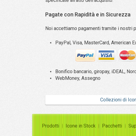
specificate all’atto dell’acquisto.
Pagate con Rapidità e in Sicurezza
Noi accettiamo pagamenti tramite i nostri 
PayPal, Visa, MasterCard, American Ex
Bonifico bancario, giropay, iDEAL, Nor
WebMoney, Assegno
Collezioni di Ico
Prodotti
Icone in Stock
Pacchetti
Sup