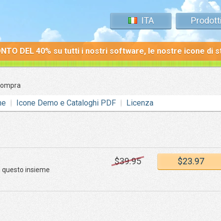
ITA
Prodott
TO DEL 40% su tutti i nostri software, le nostre icone di 
ompra
ne
Icone Demo e Cataloghi PDF
Licenza
$
39
.95
$
23
.97
in questo insieme