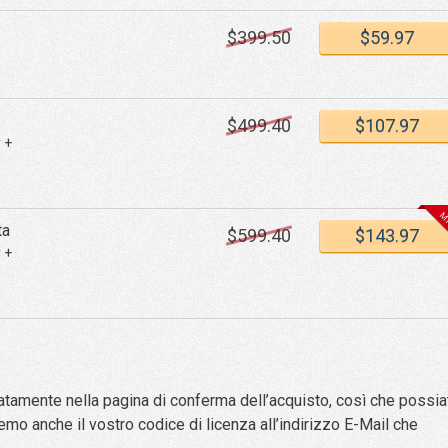
$
399
.50
$
59
.97
$
499
.40
$
107
.97
r
+
ta
$
599
.40
$
143
.97
r
+
atamente nella pagina di conferma dell’acquisto, così che possia
remo anche il vostro codice di licenza all’indirizzo E-Mail che