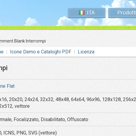
ITA
Prodott
mment Blank Interrompi
ne
Icone Demo e Cataloghi PDF
Licenza
mpi
one Flat
x16, 20x20, 24x24, 32x32, 48x48, 64x64, 96x96, 128x128, 256x
2x512, vettore
rmale, Focalizzato, Disabilitato, Offuscato
O, ICNS, PNG, SVG (vettore)