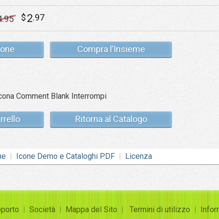
2
$
.97
4
.95
cone
Compra l’Insieme
rrello
Ritorna al Catalogo
ne
Icone Demo e Cataloghi PDF
Licenza
porto
Società
Mappa del Sito
Termini di utilizzo
Infor