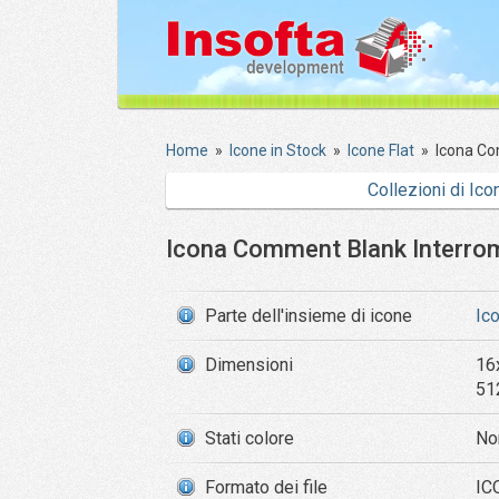
Home
»
Icone in Stock
»
Icone Flat
»
Icona Co
Collezioni di Ico
Icona Comment Blank Interro
Parte dell'insieme di icone
Ic
Dimensioni
16
51
Stati colore
No
Formato dei file
IC