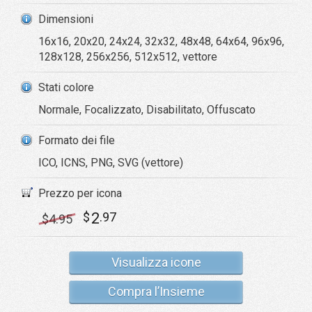
Dimensioni
16x16, 20x20, 24x24, 32x32, 48x48, 64x64, 96x96,
128x128, 256x256, 512x512, vettore
Stati colore
Normale, Focalizzato, Disabilitato, Offuscato
Formato dei file
ICO, ICNS, PNG, SVG (vettore)
Prezzo per icona
2
$
.97
$
4
.95
Visualizza icone
Compra l’Insieme