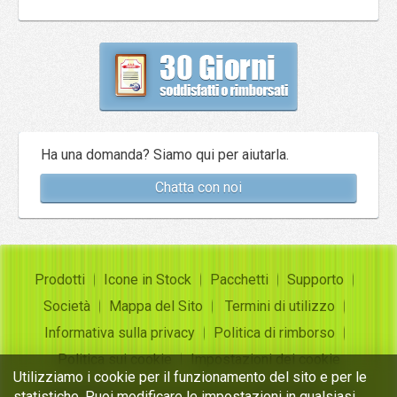
Ha una domanda? Siamo qui per aiutarla.
Chatta con noi
Prodotti
Icone in Stock
Pacchetti
Supporto
Società
Mappa del Sito
Termini di utilizzo
Informativa sulla privacy
Politica di rimborso
Politica sui cookie
Impostazioni dei cookie
Utilizziamo i cookie per il funzionamento del sito e per le
Copyright ©
Insofta Development
2004-2026. Tutti i
statistiche. Puoi modificare le impostazioni in qualsiasi