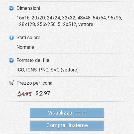
Dimensioni
16x16, 20x20, 24x24, 32x32, 48x48, 64x64, 96x96,
128x128, 256x256, 512x512, vettore
Stati colore
Normale
Formato dei file
ICO, ICNS, PNG, SVG (vettore)
Prezzo per icona
2
$
.97
$
4
.95
Visualizza icone
Compra l’Insieme