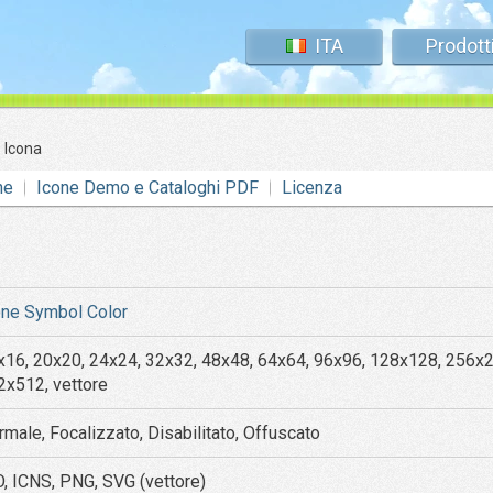
ITA
Prodott
»
Icona
ne
Icone Demo e Cataloghi PDF
Licenza
one Symbol Color
x16, 20x20, 24x24, 32x32, 48x48, 64x64, 96x96, 128x128, 256x
2x512, vettore
rmale, Focalizzato, Disabilitato, Offuscato
O, ICNS, PNG, SVG (vettore)