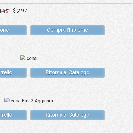
2
$
.97
4
.95
cone
Compra l’Insieme
rrello
Ritorna al Catalogo
rrello
Ritorna al Catalogo