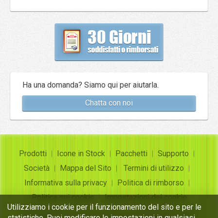
Ha una domanda? Siamo qui per aiutarla.
Chatta con noi
Prodotti
Icone in Stock
Pacchetti
Supporto
Società
Mappa del Sito
Termini di utilizzo
Informativa sulla privacy
Politica di rimborso
Politica sui cookie
Impostazioni dei cookie
Utilizziamo i cookie per il funzionamento del sito e per le
Copyright ©
Insofta Development
2004-2026. Tutti i
statistiche. Puoi modificare le impostazioni in qualsiasi