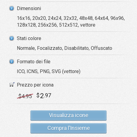
Dimensioni
16x16, 20x20, 24x24, 32x32, 48x48, 64x64, 96x96,
128x128, 256x256, 512x512, vettore
Stati colore
Normale, Focalizzato, Disabilitato, Offuscato
Formato dei file
ICO, ICNS, PNG, SVG (vettore)
Prezzo per icona
2
$
.97
$
4
.95
Visualizza icone
Compra l’Insieme