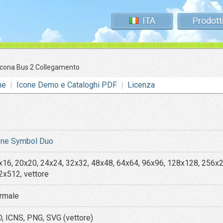
ITA
Prodott
Icona Bus 2 Collegamento
ne
Icone Demo e Cataloghi PDF
Licenza
one Symbol Duo
x16, 20x20, 24x24, 32x32, 48x48, 64x64, 96x96, 128x128, 256x
2x512, vettore
rmale
O, ICNS, PNG, SVG (vettore)