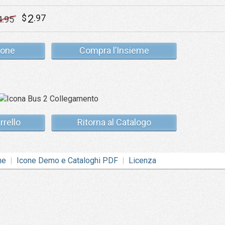
2
$
.97
4
.95
cone
Compra l’Insieme
rrello
Ritorna al Catalogo
ne
Icone Demo e Cataloghi PDF
Licenza