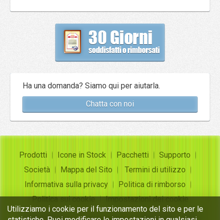
Ha una domanda? Siamo qui per aiutarla.
Chatta con noi
Prodotti
Icone in Stock
Pacchetti
Supporto
Società
Mappa del Sito
Termini di utilizzo
Informativa sulla privacy
Politica di rimborso
Politica sui cookie
Impostazioni dei cookie
Utilizziamo i cookie per il funzionamento del sito e per le
Copyright ©
Insofta Development
2004-2026. Tutti i
statistiche. Puoi modificare le impostazioni in qualsiasi