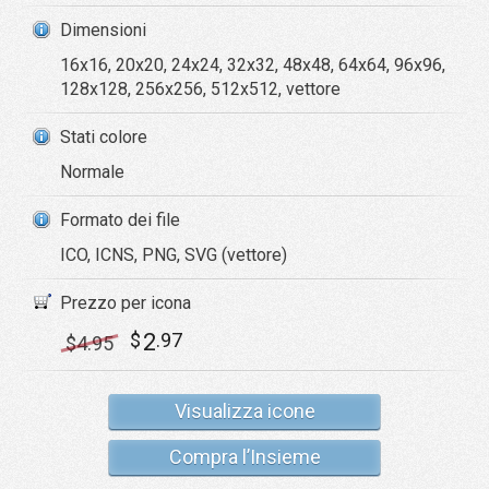
Dimensioni
16x16, 20x20, 24x24, 32x32, 48x48, 64x64, 96x96,
128x128, 256x256, 512x512, vettore
Stati colore
Normale
Formato dei file
ICO, ICNS, PNG, SVG (vettore)
Prezzo per icona
2
$
.97
$
4
.95
Visualizza icone
Compra l’Insieme