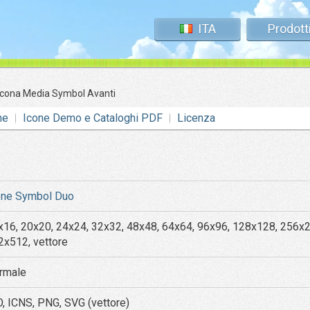
ITA
Prodott
Icona Media Symbol Avanti
ne
Icone Demo e Cataloghi PDF
Licenza
one Symbol Duo
x16, 20x20, 24x24, 32x32, 48x48, 64x64, 96x96, 128x128, 256x
2x512, vettore
rmale
O, ICNS, PNG, SVG (vettore)