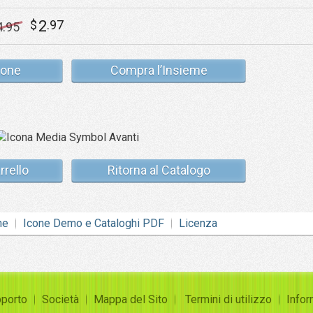
2
$
.97
4
.95
cone
Compra l’Insieme
rrello
Ritorna al Catalogo
ne
Icone Demo e Cataloghi PDF
Licenza
porto
Società
Mappa del Sito
Termini di utilizzo
Infor