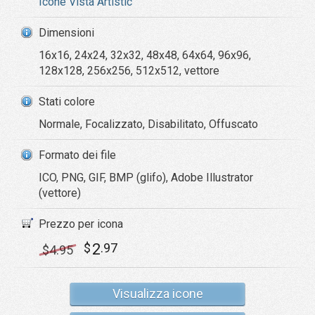
Icone Vista Artistic
Dimensioni
16x16, 24x24, 32x32, 48x48, 64x64, 96x96,
128x128, 256x256, 512x512, vettore
Stati colore
Normale, Focalizzato, Disabilitato, Offuscato
Formato dei file
ICO, PNG, GIF, BMP (glifo), Adobe Illustrator
(vettore)
Prezzo per icona
2
$
.97
$
4
.95
Visualizza icone