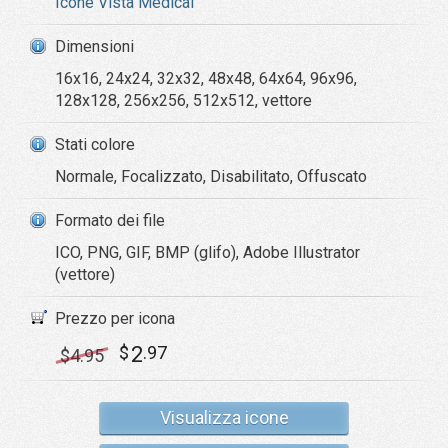
Icone Vista Medical
Dimensioni
16x16, 24x24, 32x32, 48x48, 64x64, 96x96,
128x128, 256x256, 512x512, vettore
Stati colore
Normale, Focalizzato, Disabilitato, Offuscato
Formato dei file
ICO, PNG, GIF, BMP (glifo), Adobe Illustrator
(vettore)
Prezzo per icona
2
$
.97
$
4
.95
Visualizza icone