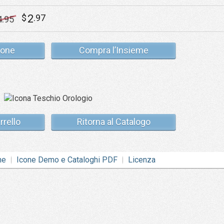
2
$
.97
4
.95
cone
Compra l’Insieme
rrello
Ritorna al Catalogo
ne
Icone Demo e Cataloghi PDF
Licenza