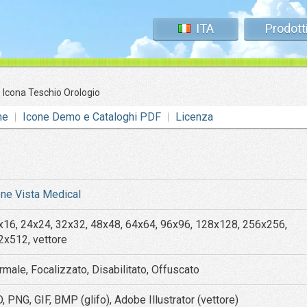
ITA
Prodott
»
Icona Teschio Orologio
ne
Icone Demo e Cataloghi PDF
Licenza
one Vista Medical
x16, 24x24, 32x32, 48x48, 64x64, 96x96, 128x128, 256x256,
2x512, vettore
rmale, Focalizzato, Disabilitato, Offuscato
, PNG, GIF, BMP (glifo), Adobe Illustrator (vettore)