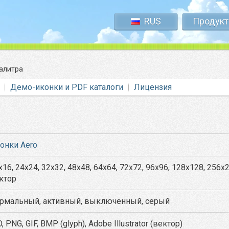
RUS
Продук
алитра
Демо-иконки и PDF каталоги
Лицензия
онки Aero
x16, 24x24, 32x32, 48x48, 64x64, 72x72, 96x96, 128x128, 256x
ктор
рмальный, активный, выключенный, серый
O, PNG, GIF, BMP (glyph), Adobe Illustrator (вектор)