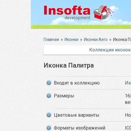
Главная
»
Иконки
»
Иконки Aero
»
Иконка П
Коллекции иконок
Иконка Палитра
Входит в коллекцию
Ик
Размеры
16
ве
Цветовые варианты
Но
Форматы изображений
IC