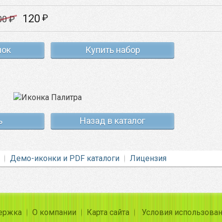
120
₽
00
₽
нок
Купить набор
ь
Назад в каталог
Демо-иконки и PDF каталоги
Лицензия
ержка
О компании
Карта сайта
Условия использова