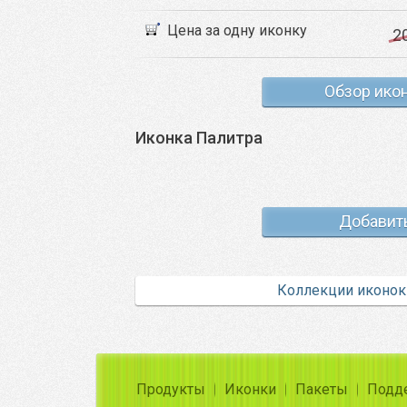
Цена за одну иконку
2
Обзор ико
Иконка Палитра
Добавит
Коллекции иконок
Продукты
Иконки
Пакеты
Подд