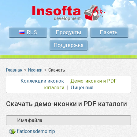
RUS
Продукты
Пакеты
Поддержка
Главная
»
Иконки
»
Скачать
Коллекции иконок
Демо-иконки и PDF
каталоги
Лицензия
Скачать демо-иконки и PDF каталоги
Имя файла
flaticonsdemo.zip