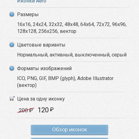
Иконки Aero
Размеры
16x16, 24x24, 32x32, 48x48, 64x64, 72x72, 96x96,
128x128, 256x256, вектор
Цветовые варианты
Нормальный, активный, выключенный, серый
Форматы изображений
ICO, PNG, GIF, BMP (glyph), Adobe Illustrator
(вектор)
Цена за одну иконку
120
₽
200
₽
Обзор иконок