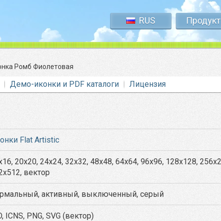
RUS
Продук
онка Ромб Фиолетовая
Демо-иконки и PDF каталоги
Лицензия
онки Flat Artistic
x16, 20x20, 24x24, 32x32, 48x48, 64x64, 96x96, 128x128, 256x
2x512, вектор
рмальный, активный, выключенный, серый
O, ICNS, PNG, SVG (вектор)