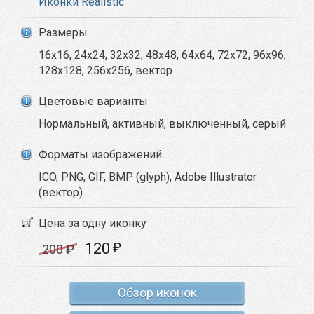
Иконки Realistic
Размеры
16x16, 24x24, 32x32, 48x48, 64x64, 72x72, 96x96,
128x128, 256x256, вектор
Цветовые варианты
Нормальный, активный, выключенный, серый
Форматы изображений
ICO, PNG, GIF, BMP (glyph), Adobe Illustrator
(вектор)
Цена за одну иконку
120
₽
200
₽
Обзор иконок