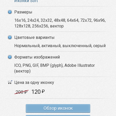
Иконки Soft
Размеры
16x16, 24x24, 32x32, 48x48, 64x64, 72x72, 96x96,
128x128, 256x256, вектор
Цветовые варианты
Нормальный, активный, выключенный, серый
Форматы изображений
ICO, PNG, GIF, BMP (glyph), Adobe Illustrator
(вектор)
Цена за одну иконку
120
₽
200
₽
Обзор иконок