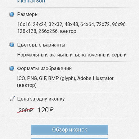
Иконки Soft
Размеры
16x16, 24x24, 32x32, 48x48, 64x64, 72x72, 96x96,
128x128, 256x256, вектор
Цветовые варианты
Нормальный, активный, выключенный, серый
Форматы изображений
ICO, PNG, GIF, BMP (glyph), Adobe Illustrator
(вектор)
Цена за одну иконку
120
₽
200
₽
Обзор иконок