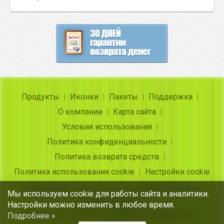
Продукты
Иконки
Пакеты
Поддержка
О компании
Карта сайта
Условия использования
Политика конфиденциальности
Политика возврата средств
Политика использования cookie
Настройки cookie
Copyright ©
Insofta Development
2004-2026. Все
Мы используем cookie для работы сайта и аналитики.
права защищены
Настройки можно изменить в любое время.
Бесплатные иконки, конвертер изображения в
Подробнее »