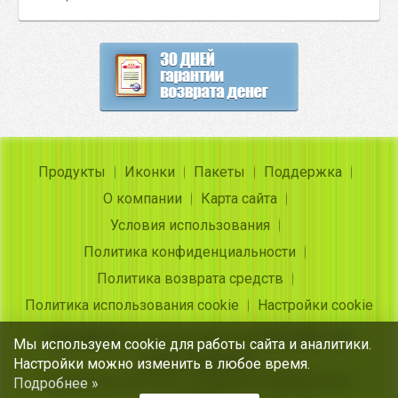
Продукты
Иконки
Пакеты
Поддержка
О компании
Карта сайта
Условия использования
Политика конфиденциальности
Политика возврата средств
Политика использования cookie
Настройки cookie
Copyright ©
Insofta Development
2004-2026. Все
Мы используем cookie для работы сайта и аналитики.
права защищены
Настройки можно изменить в любое время.
Бесплатные иконки, конвертер изображения в
Подробнее »