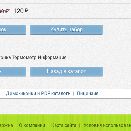
120
₽
00
₽
нок
Купить набор
ь
Назад в каталог
Демо-иконки и PDF каталоги
Лицензия
ержка
О компании
Карта сайта
Условия использова