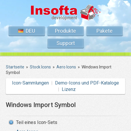
DEU
Produkte
Pakete
Support
Startseite
»
Stock Icons
»
Aero Icons
»
Windows Import
Symbol
Icon-Sammlungen
Demo-Icons und PDF-Kataloge
Lizenz
Windows Import Symbol
Teil eines Icon-Sets