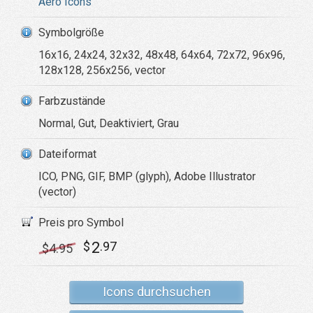
Aero Icons
Symbolgröße
16x16, 24x24, 32x32, 48x48, 64x64, 72x72, 96x96,
128x128, 256x256, vector
Farbzustände
Normal, Gut, Deaktiviert, Grau
Dateiformat
ICO, PNG, GIF, BMP (glyph), Adobe Illustrator
(vector)
Preis pro Symbol
2
$
.97
$
4
.95
Icons durchsuchen