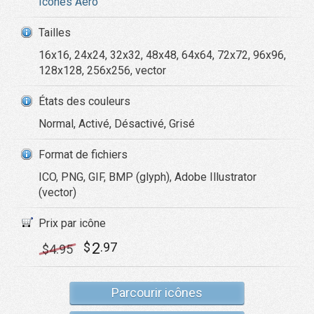
Icônes Aero
Tailles
16x16, 24x24, 32x32, 48x48, 64x64, 72x72, 96x96,
128x128, 256x256, vector
États des couleurs
Normal, Activé, Désactivé, Grisé
Format de fichiers
ICO, PNG, GIF, BMP (glyph), Adobe Illustrator
(vector)
Prix par icône
2
$
.97
$
4
.95
Parcourir icônes