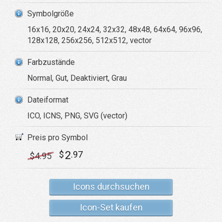
Symbolgröße
16x16, 20x20, 24x24, 32x32, 48x48, 64x64, 96x96,
128x128, 256x256, 512x512, vector
Farbzustände
Normal, Gut, Deaktiviert, Grau
Dateiformat
ICO, ICNS, PNG, SVG (vector)
Preis pro Symbol
2
$
.97
$
4
.95
Icons durchsuchen
Icon-Set kaufen