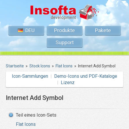
DEU
Produkte
Pakete
Support
Startseite
»
Stock Icons
»
Flat Icons
»
Internet Add Symbol
Icon-Sammlungen
Demo-Icons und PDF-Kataloge
Lizenz
Internet Add Symbol
Teil eines Icon-Sets
Flat Icons