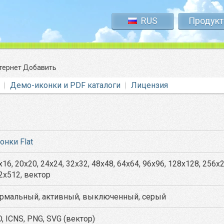
RUS
Продук
тернет Добавить
Демо-иконки и PDF каталоги
Лицензия
онки Flat
x16, 20x20, 24x24, 32x32, 48x48, 64x64, 96x96, 128x128, 256x
2x512, вектор
рмальный, активный, выключенный, серый
O, ICNS, PNG, SVG (вектор)