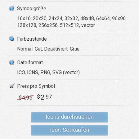
Symbolgröße
16x16, 20x20, 24x24, 32x32, 48x48, 64x64, 96x96,
128x128, 256x256, 512x512, vector
Farbzustände
Normal, Gut, Deaktiviert, Grau
Dateiformat
ICO, ICNS, PNG, SVG (vector)
Preis pro Symbol
2
$
.97
$
4
.95
Icons durchsuchen
Icon-Set kaufen