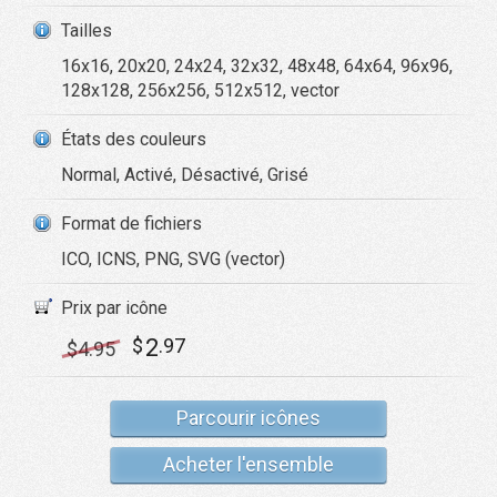
Tailles
16x16, 20x20, 24x24, 32x32, 48x48, 64x64, 96x96,
128x128, 256x256, 512x512, vector
États des couleurs
Normal, Activé, Désactivé, Grisé
Format de fichiers
ICO, ICNS, PNG, SVG (vector)
Prix par icône
2
$
.97
$
4
.95
Parcourir icônes
Acheter l'ensemble