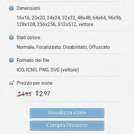
Dimensioni
16x16, 20x20, 24x24, 32x32, 48x48, 64x64, 96x96,
128x128, 256x256, 512x512, vettore
Stati colore
Normale, Focalizzato, Disabilitato, Offuscato
Formato dei file
ICO, ICNS, PNG, SVG (vettore)
Prezzo per icona
2
$
.97
$
4
.95
Visualizza icone
Compra l’Insieme