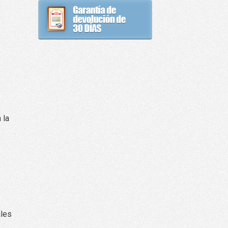
 la
ales