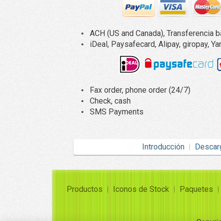
ACH (US and Canada), Transferencia ba
iDeal, Paysafecard, Alipay, giropay,
Fax order, phone order (24/7)
Check, cash
SMS Payments
Introducción
Descar
Productos
Iconos de Stock
Paquetes