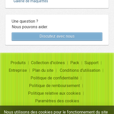
Galerie de maquettes
Une question ?
Nous pouvons aider.
Discutez avec nous
Produits
Collection d'icônes
Pack
Support
Entreprise
Plan du site
Conditions d’utilisation
Politique de confidentialité
Politique de remboursement
Politique relative aux cookies
Paramètres des cookies
Copyright ©
Insofta Development
2004-2026. Tous
Nous utilisons des cookies pour le fonctionnement du site