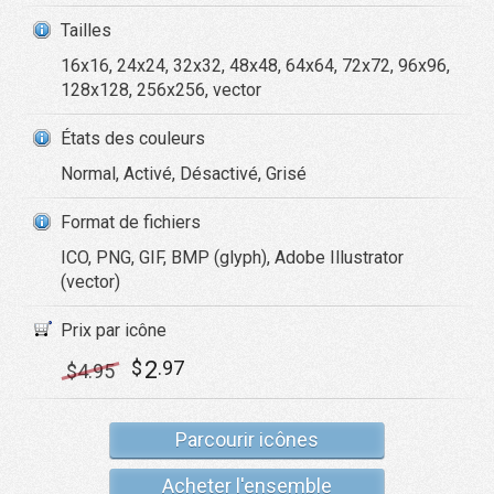
Tailles
16x16, 24x24, 32x32, 48x48, 64x64, 72x72, 96x96,
128x128, 256x256, vector
États des couleurs
Normal, Activé, Désactivé, Grisé
Format de fichiers
ICO, PNG, GIF, BMP (glyph), Adobe Illustrator
(vector)
Prix par icône
2
$
.97
$
4
.95
Parcourir icônes
Acheter l'ensemble