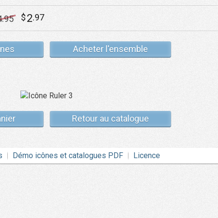
2
$
.97
4
.95
ônes
Acheter l'ensemble
anier
Retour au catalogue
s
Démo icônes et catalogues PDF
Licence