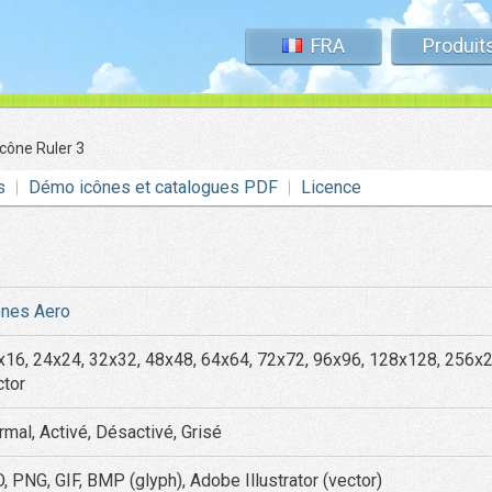
FRA
Produit
Icône Ruler 3
s
Démo icônes et catalogues PDF
Licence
ônes Aero
x16, 24x24, 32x32, 48x48, 64x64, 72x72, 96x96, 128x128, 256x
ctor
rmal, Activé, Désactivé, Grisé
, PNG, GIF, BMP (glyph), Adobe Illustrator (vector)