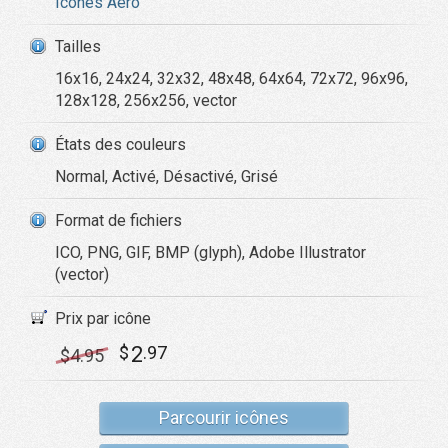
Icônes Aero
Tailles
16x16, 24x24, 32x32, 48x48, 64x64, 72x72, 96x96,
128x128, 256x256, vector
États des couleurs
Normal, Activé, Désactivé, Grisé
Format de fichiers
ICO, PNG, GIF, BMP (glyph), Adobe Illustrator
(vector)
Prix par icône
2
$
.97
$
4
.95
Parcourir icônes