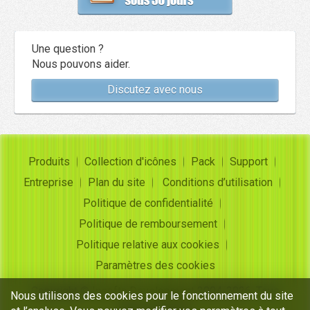
Une question ?
Nous pouvons aider.
Discutez avec nous
Produits
Collection d'icônes
Pack
Support
Entreprise
Plan du site
Conditions d’utilisation
Politique de confidentialité
Politique de remboursement
Politique relative aux cookies
Paramètres des cookies
Copyright ©
Insofta Development
2004-2026. Tous
Nous utilisons des cookies pour le fonctionnement du site
droits réservés