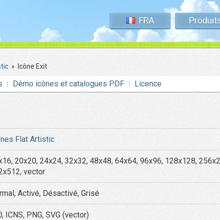
FRA
Produit
tic
»
Icône Exit
s
Démo icônes et catalogues PDF
Licence
nes Flat Artistic
x16, 20x20, 24x24, 32x32, 48x48, 64x64, 96x96, 128x128, 256x
2x512, vector
rmal, Activé, Désactivé, Grisé
O, ICNS, PNG, SVG (vector)