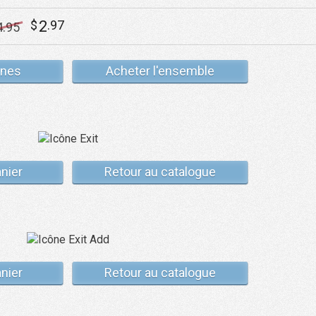
2
$
.97
4
.95
ônes
Acheter l'ensemble
anier
Retour au catalogue
anier
Retour au catalogue