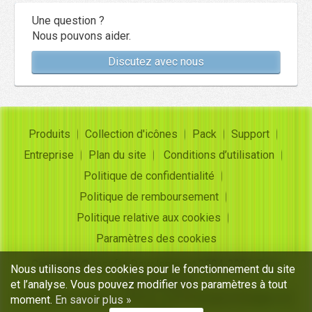
Une question ?
Nous pouvons aider.
Discutez avec nous
Produits
Collection d'icônes
Pack
Support
Entreprise
Plan du site
Conditions d’utilisation
Politique de confidentialité
Politique de remboursement
Politique relative aux cookies
Paramètres des cookies
Copyright ©
Insofta Development
2004-2026. Tous
Nous utilisons des cookies pour le fonctionnement du site
droits réservés
et l’analyse. Vous pouvez modifier vos paramètres à tout
Ensembles d'icônes gratuits, convertisseur d'images en
moment.
En savoir plus »