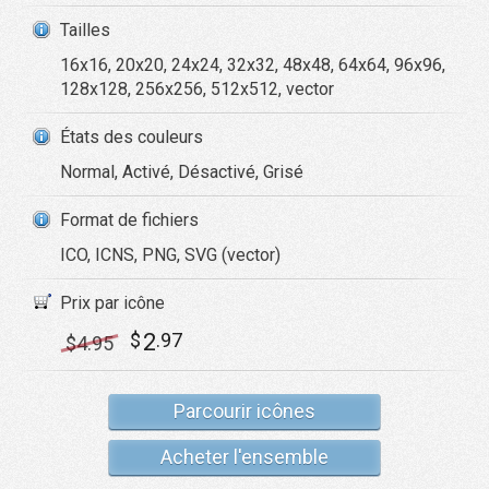
Tailles
16x16, 20x20, 24x24, 32x32, 48x48, 64x64, 96x96,
128x128, 256x256, 512x512, vector
États des couleurs
Normal, Activé, Désactivé, Grisé
Format de fichiers
ICO, ICNS, PNG, SVG (vector)
Prix par icône
2
$
.97
$
4
.95
Parcourir icônes
Acheter l'ensemble