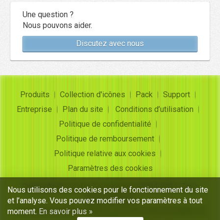
Une question ?
Nous pouvons aider.
Discutez avec nous
Produits
Collection d'icônes
Pack
Support
Entreprise
Plan du site
Conditions d’utilisation
Politique de confidentialité
Politique de remboursement
Politique relative aux cookies
Paramètres des cookies
Copyright ©
Insofta Development
2004-2026. Tous
Nous utilisons des cookies pour le fonctionnement du site
droits réservés
et l’analyse. Vous pouvez modifier vos paramètres à tout
Ensembles d'icônes gratuits, convertisseur d'images en
moment.
En savoir plus »