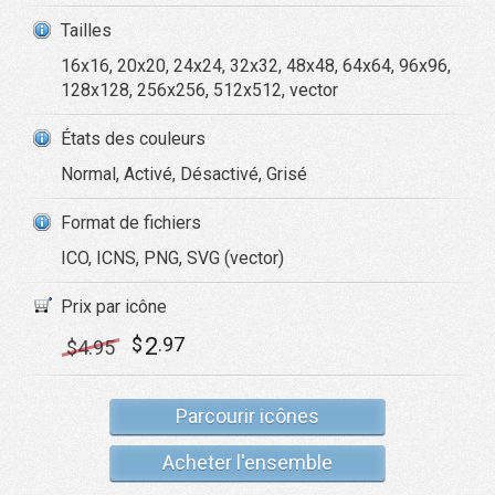
Tailles
16x16, 20x20, 24x24, 32x32, 48x48, 64x64, 96x96,
128x128, 256x256, 512x512, vector
États des couleurs
Normal, Activé, Désactivé, Grisé
Format de fichiers
ICO, ICNS, PNG, SVG (vector)
Prix par icône
2
$
.97
$
4
.95
Parcourir icônes
Acheter l'ensemble