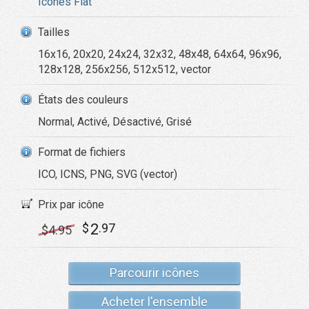
Icônes Flat
Tailles
16x16, 20x20, 24x24, 32x32, 48x48, 64x64, 96x96,
128x128, 256x256, 512x512, vector
États des couleurs
Normal, Activé, Désactivé, Grisé
Format de fichiers
ICO, ICNS, PNG, SVG (vector)
Prix par icône
2
$
.97
$
4
.95
Parcourir icônes
Acheter l'ensemble