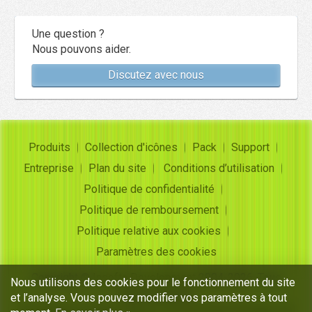
Une question ?
Nous pouvons aider.
Discutez avec nous
Produits
Collection d'icônes
Pack
Support
Entreprise
Plan du site
Conditions d’utilisation
Politique de confidentialité
Politique de remboursement
Politique relative aux cookies
Paramètres des cookies
Copyright ©
Insofta Development
2004-2026. Tous
Nous utilisons des cookies pour le fonctionnement du site
droits réservés
et l’analyse. Vous pouvez modifier vos paramètres à tout
Ensembles d'icônes gratuits, convertisseur d'images en