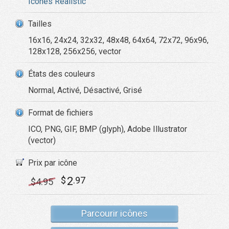
Icônes Realistic
Tailles
16x16, 24x24, 32x32, 48x48, 64x64, 72x72, 96x96,
128x128, 256x256, vector
États des couleurs
Normal, Activé, Désactivé, Grisé
Format de fichiers
ICO, PNG, GIF, BMP (glyph), Adobe Illustrator
(vector)
Prix par icône
2
$
.97
$
4
.95
Parcourir icônes