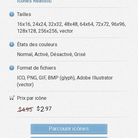
Icônes Realistic
Tailles
16x16, 24x24, 32x32, 48x48, 64x64, 72x72, 96x96,
128x128, 256x256, vector
États des couleurs
Normal, Activé, Désactivé, Grisé
Format de fichiers
ICO, PNG, GIF, BMP (glyph), Adobe Illustrator
(vector)
Prix par icône
2
$
.97
$
4
.95
Parcourir icônes