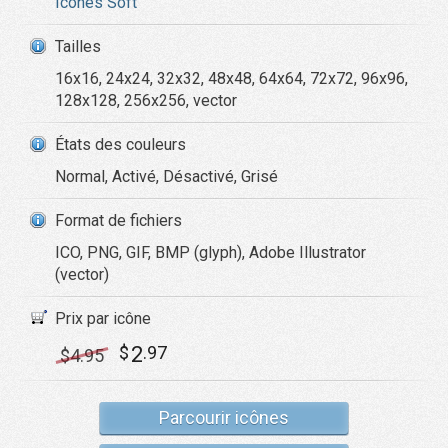
Icônes Soft
Tailles
16x16, 24x24, 32x32, 48x48, 64x64, 72x72, 96x96,
128x128, 256x256, vector
États des couleurs
Normal, Activé, Désactivé, Grisé
Format de fichiers
ICO, PNG, GIF, BMP (glyph), Adobe Illustrator
(vector)
Prix par icône
2
$
.97
$
4
.95
Parcourir icônes