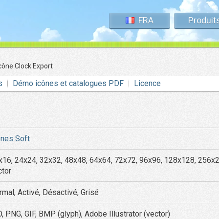
FRA
Produit
cône Clock Export
s
Démo icônes et catalogues PDF
Licence
ônes Soft
x16, 24x24, 32x32, 48x48, 64x64, 72x72, 96x96, 128x128, 256x
ctor
rmal, Activé, Désactivé, Grisé
, PNG, GIF, BMP (glyph), Adobe Illustrator (vector)