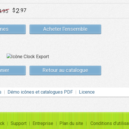
2
$
.97
4
.95
ônes
Acheter l'ensemble
anier
Retour au catalogue
s
Démo icônes et catalogues PDF
Licence
ck
Support
Entreprise
Plan du site
Conditions d’utilisa