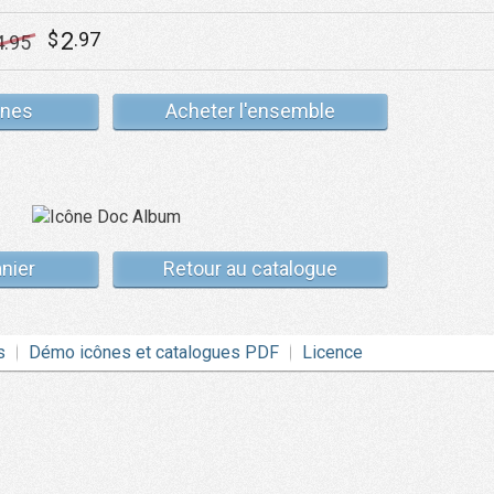
2
$
.97
4
.95
ônes
Acheter l'ensemble
anier
Retour au catalogue
s
Démo icônes et catalogues PDF
Licence