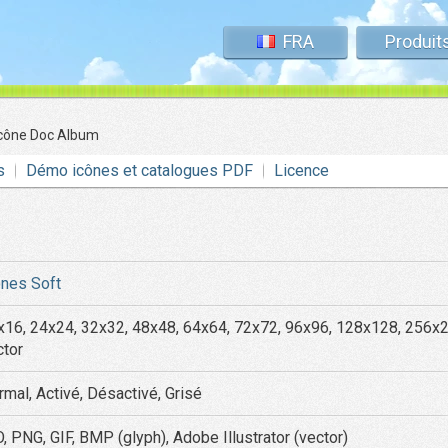
FRA
Produit
Icône Doc Album
s
Démo icônes et catalogues PDF
Licence
ônes Soft
x16, 24x24, 32x32, 48x48, 64x64, 72x72, 96x96, 128x128, 256x
ctor
rmal, Activé, Désactivé, Grisé
, PNG, GIF, BMP (glyph), Adobe Illustrator (vector)