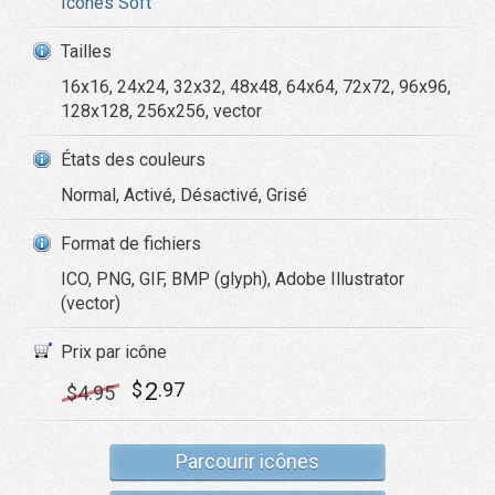
Icônes Soft
Tailles
16x16, 24x24, 32x32, 48x48, 64x64, 72x72, 96x96,
128x128, 256x256, vector
États des couleurs
Normal, Activé, Désactivé, Grisé
Format de fichiers
ICO, PNG, GIF, BMP (glyph), Adobe Illustrator
(vector)
Prix par icône
2
$
.97
$
4
.95
Parcourir icônes