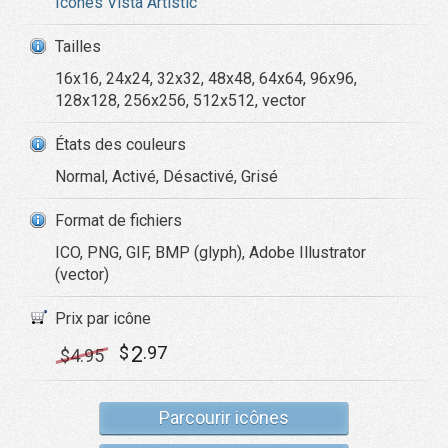
Icônes Vista Artistic
Tailles
16x16, 24x24, 32x32, 48x48, 64x64, 96x96,
128x128, 256x256, 512x512, vector
États des couleurs
Normal, Activé, Désactivé, Grisé
Format de fichiers
ICO, PNG, GIF, BMP (glyph), Adobe Illustrator
(vector)
Prix par icône
2
$
.97
$
4
.95
Parcourir icônes