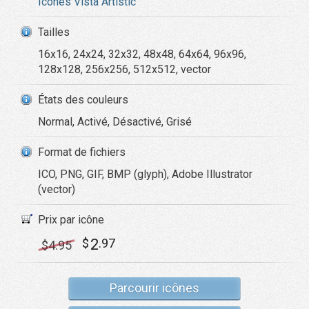
Icônes Vista Artistic
Tailles
16x16, 24x24, 32x32, 48x48, 64x64, 96x96,
128x128, 256x256, 512x512, vector
États des couleurs
Normal, Activé, Désactivé, Grisé
Format de fichiers
ICO, PNG, GIF, BMP (glyph), Adobe Illustrator
(vector)
Prix par icône
2
$
.97
$
4
.95
Parcourir icônes