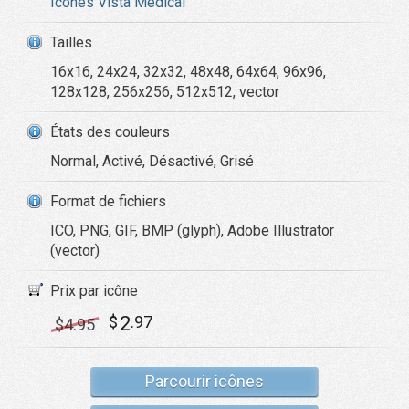
Icônes Vista Medical
Tailles
16x16, 24x24, 32x32, 48x48, 64x64, 96x96,
128x128, 256x256, 512x512, vector
États des couleurs
Normal, Activé, Désactivé, Grisé
Format de fichiers
ICO, PNG, GIF, BMP (glyph), Adobe Illustrator
(vector)
Prix par icône
2
$
.97
$
4
.95
Parcourir icônes