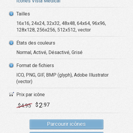
Icônes Vista Medical
Tailles
16x16, 24x24, 32x32, 48x48, 64x64, 96x96,
128x128, 256x256, 512x512, vector
États des couleurs
Normal, Activé, Désactivé, Grisé
Format de fichiers
ICO, PNG, GIF, BMP (glyph), Adobe Illustrator
(vector)
Prix par icône
2
$
.97
$
4
.95
Parcourir icônes