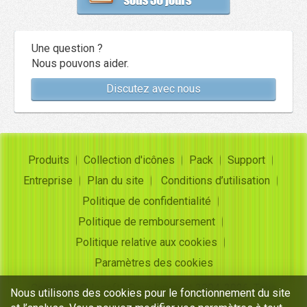
Une question ?
Nous pouvons aider.
Discutez avec nous
Produits
Collection d'icônes
Pack
Support
Entreprise
Plan du site
Conditions d’utilisation
Politique de confidentialité
Politique de remboursement
Politique relative aux cookies
Paramètres des cookies
Copyright ©
Insofta Development
2004-2026. Tous
Nous utilisons des cookies pour le fonctionnement du site
droits réservés