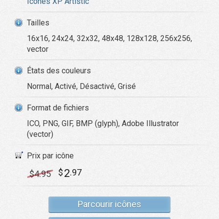
Icônes XP Artistic
Tailles
16x16, 24x24, 32x32, 48x48, 128x128, 256x256,
vector
États des couleurs
Normal, Activé, Désactivé, Grisé
Format de fichiers
ICO, PNG, GIF, BMP (glyph), Adobe Illustrator
(vector)
Prix par icône
2
$
.97
$
4
.95
Parcourir icônes